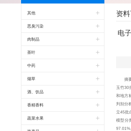
资料
其他
恶臭污染
电子
肉制品
茶叶
中药
烟草
摘
玉竹3
酒、饮品
和地方
判别分析
香精香料
立45
蔬菜水果
模型分类
97.0