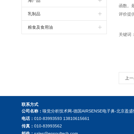
海产品
函数。
乳制品
评价提
粮食及食用油
关键词：
上一
联系方式
公司名称：
嗅觉分析技术网-德国AIRSENSE电子鼻-北京
电话：
010-83993593 13810615661
传真：
010-83993562
邮件：
sales@ensoultech.com