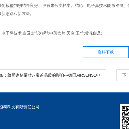
最优模型判别结果良好，没有未分类样本。结论：电子鼻技术能够准确、
供新思路和新方法。
电子鼻技术;白及;辨识模型;中药饮片;天麻;玉竹;黄花白及;
资料下载
条：纹党参剂量对八宝茶品质的影响---德国AIRSENSE电
下
子鼻
盈盛恒泰科技有限责任公司