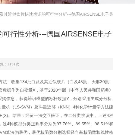
其近似饮片快速辨识的可行性分析---德国AIRSENSE电子鼻
性分析---德国AIRSENSE电子
览：1151次
：收集134批白及及其近似饮片（白及45批、天麻30批、
官数据作为自变量X，基于2020年版《中华人民共和国药典》
采购信息，获得辨识模型的标杆数据Y，分别采用主成分分析-
向量机（LS-SVM）及K-最近邻（KNN）4种化学计量学方法建
F(X)。结果：经留一法交互验证，在二分类辨识中，上述4种
，这4种模型分类正判率分别为97.76%、89.55%、98.51%和
S-SVM算法为最优，最优核函数分别选择径向基核函数和线性核