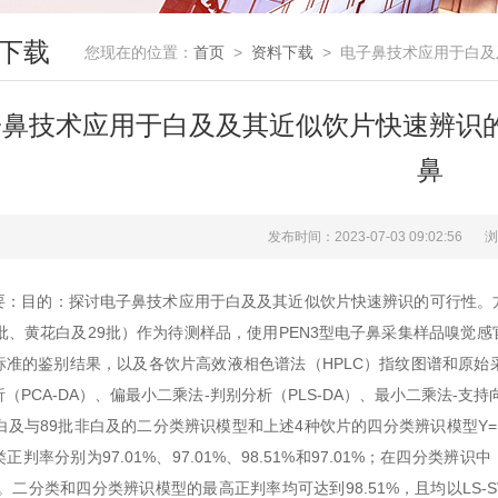
下载
您现在的位置：
首页
>
资料下载
> 电子鼻技术应用于白及及
鼻技术应用于白及及其近似饮片快速辨识的可行
鼻
发布时间：2023-07-03 09:02:56
浏
要：目的：探讨电子鼻技术应用于白及及其近似饮片快速辨识的可行性。方法
0批、黄花白及29批）作为待测样品，使用PEN3型电子鼻采集样品嗅觉感
标准的鉴别结果，以及各饮片高效液相色谱法（HPLC）指纹图谱和原始
（PCA-DA）、偏最小二乘法-判别分析（PLS-DA）、最小二乘法-支持
批白及与89批非白及的二分类辨识模型和上述4种饮片的四分类辨识模型Y=
正判率分别为97.01%、97.01%、98.51%和97.01%；在四分类辨识中
1%。二分类和四分类辨识模型的最高正判率均可达到98.51%，且均以L