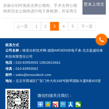
冷却方式相比较，真空冷却速率高
暂未上传文
价---德国AIRSENSE电子鼻
实验分别对免疫去势公猪肉、手术去势公猪
（P<0.05）......
肉和完全公猪肉进行电子鼻检测，并采用主
成分分析、线性判别式分析和交互验证判别
件
分析分别对电子鼻15s、30s和60s响应值进
上一页
1
2
3
4
5
下一页
行统计处理。结果表明，主成分分析效果不
好......
联系方式
公司名称：
嗅觉分析技术网-德国AIRSENSE电子鼻-北京盈盛恒泰
科技有限责任公司
电话：
010-83993593 13810615661
传真：
010-83993562
邮件：
sales@ensoultech.com
地址：
北京市西城区广安门外大街168号朗琴国际大厦B座603室
微信扫描关注我们：