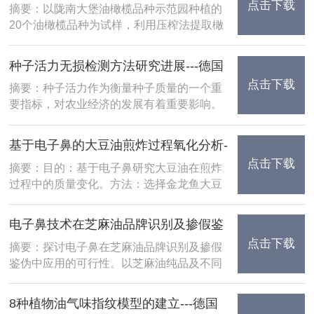
点击下载
陇南橄榄油品质研究---德国AIRSENSE
摘要：以陇南大堡油橄榄品种示范园种植的
20个油橄榄品种为试样，利用压榨法提取橄
电子鼻
榄油，采用GC-MS与E-Nose对其脂肪酸组
成及风味物质进行测定。在此基础上，结合
种子活力无损检测方法研究进展---德国
主成分分析（PCA）和聚类分析（HCA......
点击下载
AIRSENSE电子鼻
摘要：种子活力作为衡量种子质量的一个重
要指标，对农业经济的发展有着重要影响。
传统的种子活力检测方法因其检测时间长会
对种子造成不可恢复性的损伤等缺点，难以
基于电子鼻的大豆油煎炸过程氧化分析-
满足现代种子快速、无损生产的新要求。而
点击下载
--德国AIRSENSE电子鼻
摘要：目的：基于电子鼻研究大豆油在煎炸
新型种子活......
过程中的质量变化。方法：选择金龙鱼大豆
油为煎炸油脂，利用化学方法检测煎炸过程
中理化指标变化，选择电子鼻测定煎炸过程
电子鼻技术在芝麻油品牌识别及掺假鉴
中的挥发性气体变化，结合主成分分析
点击下载
伪中的应用---德国AIRSENSE电子鼻
摘要：探讨电子鼻在芝麻油品牌识别及掺假
(PCA)、聚......
鉴伪中应用的可行性。以芝麻油纯品及不同
掺假比例的芝麻油样品等为研究对象，结合
电子鼻传感器分析技术及偏最小二乘回归分
8种植物油气味指纹模型的建立---德国
析等数据处理技术对结果图谱进行解析。结