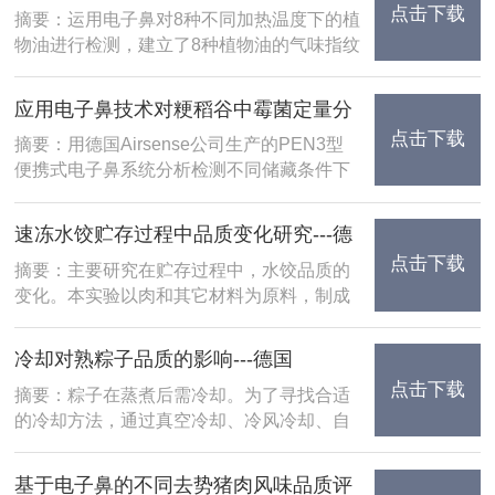
点击下载
AIRSENSE电子鼻
摘要：运用电子鼻对8种不同加热温度下的植
果显示：电......
物油进行检测，建立了8种植物油的气味指纹
模型，采用线性判别式(LDA)进行分析，通
过判别函数法(DFA)对其进行验证。结果表
应用电子鼻技术对粳稻谷中霉菌定量分
明：电子鼻能够很好地对不同种类以及不......
点击下载
析---德国AIRSENSE电子鼻
摘要：用德国Airsense公司生产的PEN3型
便携式电子鼻系统分析检测不同储藏条件下
粳稻谷的挥发性物质，结果表明：通过PCA
分析，不同储藏条件的粳稻谷样品可以很好
速冻水饺贮存过程中品质变化研究---德
的被区分；利用Loadings分析传......
点击下载
国AIRSENSE电子鼻
摘要：主要研究在贮存过程中，水饺品质的
变化。本实验以肉和其它材料为原料，制成
猪肉和鸡肉两种速冻水饺，分别研究两种速
冻水饺在4℃和18℃贮存下水饺馅品质的变
冷却对熟粽子品质的影响---德国
化，测定的指标包括水分含量、TBA值、
点击下载
AIRSENSE电子鼻
摘要：粽子在蒸煮后需冷却。为了寻找合适
pH、过......
的冷却方法，通过真空冷却、冷风冷却、自
然冷却3种方式处理煮后的3种速冻粽子，测
定这些粽子的品质差异。结果表明：与常规
基于电子鼻的不同去势猪肉风味品质评